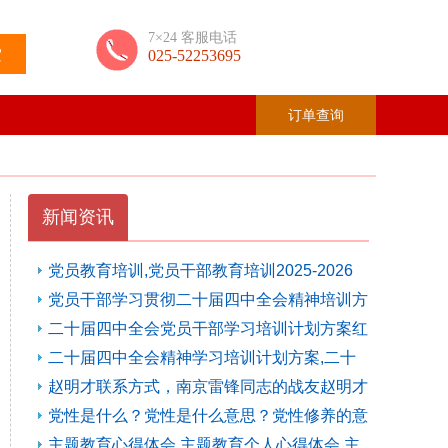
7×24 客服电话
索
025-52253695
订单查询
新闻资讯
党员教育培训,党员干部教育培训2025-2026
年度党员干部教育培训课程计划方案及预算
党员干部学习贯彻二十届四中全会精神培训方
(10月28日)
案及计划
(10月27日)
二十届四中全会党员干部学习培训计划方案红
色教育党性教育培训方案
(10月27日)
二十届四中全会精神学习培训计划方案,二十
届四中全会精神党员外出学习培训计划方案！
赵明才联系方式，南京雷锋同志的战友赵明才
(10月27日)
同志联系电话
(06月12日)
党性是什么？党性是什么意思？党性修养的意
义？
(10月18日)
主题教育心得体会,主题教育个人心得体会,主