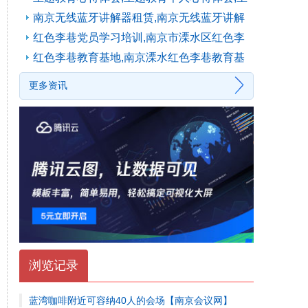
题教育的感悟和收获
(10月18日)
南京无线蓝牙讲解器租赁,南京无线蓝牙讲解
器租赁公司,蓝牙讲解器租赁多少钱,南京无线
红色李巷党员学习培训,南京市溧水区红色李
蓝牙讲解器,南京一对多政务企业大团队无
(09
巷党员主题日活动方案。
(05月20日)
红色李巷教育基地,南京溧水红色李巷教育基
月11日)
地
(05月19日)
更多资讯
浏览记录
蓝湾咖啡附近可容纳40人的会场【南京会议网】