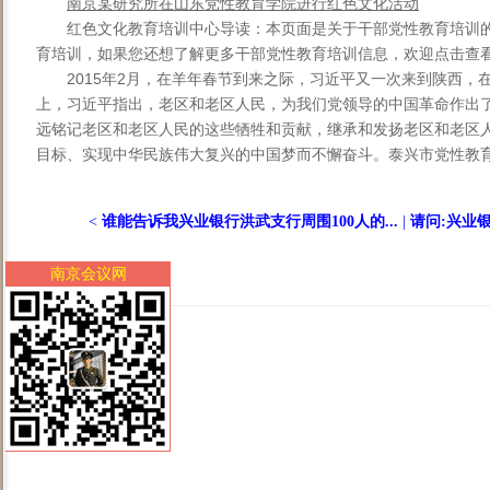
南京某研究所在山东党性教育学院进行红色文化活动
红色文化教育培训中心导读：本页面是关于干部党性教育培训
育培训，如果您还想了解更多干部党性教育培训信息，欢迎点击查
2015年2月，在羊年春节到来之际，习近平又一次来到陕西
上，习近平指出，老区和老区人民，为我们党领导的中国革命作出
远铭记老区和老区人民的这些牺牲和贡献，继承和发扬老区和老区人
目标、实现中华民族伟大复兴的中国梦而不懈奋斗。泰兴市党性教育基
<
谁能告诉我兴业银行洪武支行周围100人的...
|
请问:兴业银
南京会议网