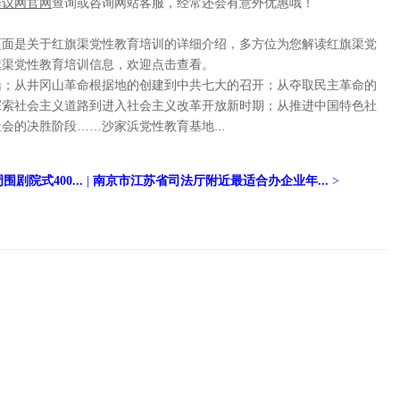
会议网官网
查询或咨询网站客服，经常还会有意外优惠哦！
页面是关于红旗渠党性教育培训的详细介绍，多方位为您解读红旗渠党
旗渠党性教育培训信息，欢迎点击查看。
船；从井冈山革命根据地的创建到中共七大的召开；从夺取民主革命的
探索社会主义道路到进入社会主义改革开放新时期；从推进中国特色社
会的决胜阶段……沙家浜党性教育基地...
剧院式400...
|
南京市江苏省司法厅附近最适合办企业年...
>