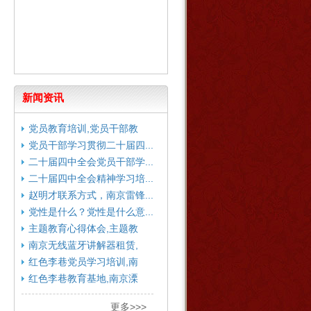
新闻资讯
党员教育培训,党员干部教
育...
党员干部学习贯彻二十届四...
二十届四中全会党员干部学...
二十届四中全会精神学习培...
赵明才联系方式，南京雷锋...
党性是什么？党性是什么意...
主题教育心得体会,主题教
育...
南京无线蓝牙讲解器租赁,
南...
红色李巷党员学习培训,南
京...
红色李巷教育基地,南京溧
水...
更多>>>