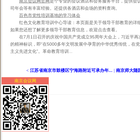
南京会议网官网
是个专业的会议酒店和会务服务平台，提供会
司年会等有丰富经验。还提供各酒店和会场的资料查询。
百色市党性培训基地的学习体会
红色文化教育培训中心导读：本页面是关于领导干部教育的详
如果您还想了解更多领导干部教育信息，欢迎点击查看。
在7月1日召开的庆祝中国共产党成立95周年大会上，习近平
的精神标识，即“在5000多年文明发展中孕育的中华优秀传统，在
主义先进文化”。革命教育培训...
<
江苏省南京市鼓楼区宁海路附近可承办年...
|
南京师大随园
南京会议网