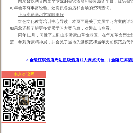
南京会议网官网
是个专业的会议酒店和会务服务平台，提供会
司年会等有丰富经验。还提供各酒店和会场的资料查询。
上海党员学习方案哪里好
红色文化教育培训中心导读：本页面是关于党员学习方案的详
如果您还想了解更多党员学习方案信息，欢迎点击查看。
同年11月，习近平去到山东沂蒙山革命老区。在华东革命烈士
篮，参观沂蒙精神展，并会见了当地先进模范和当年支前模范后代代表
<
金陵江滨酒店周边星级酒店12人课桌式台...
|
金陵江滨酒店
南京会议网