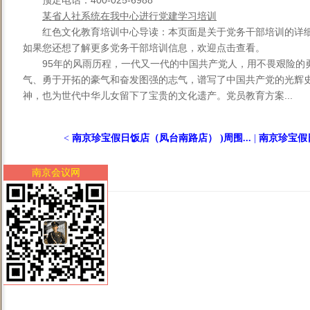
预定电话：400-025-6988
某省人社系统在我中心进行党建学习培训
红色文化教育培训中心导读：本页面是关于党务干部培训的详
如果您还想了解更多党务干部培训信息，欢迎点击查看。
95年的风雨历程，一代又一代的中国共产党人，用不畏艰险的
气、勇于开拓的豪气和奋发图强的志气，谱写了中国共产党的光辉
神，也为世代中华儿女留下了宝贵的文化遗产。党员教育方案...
<
南京珍宝假日饭店（凤台南路店） )周围...
|
南京珍宝假日
南京会议网